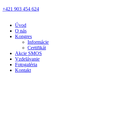
+421 903 454 624
Úvod
O nás
Kongres
Informácie
Certifikát
Akcie SMOS
Vzdelávanie
Fotogaléria
Kontakt