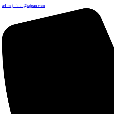
adam.jankola@tajpan.com